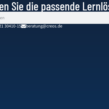
en Sie die passende Lernl
te
Unternehmenslösungen
Über uns
21 30410-15
beratung@creos.de