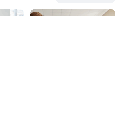
exe
B1 – Sprachkurs in Bielefeld
lösen mit
t