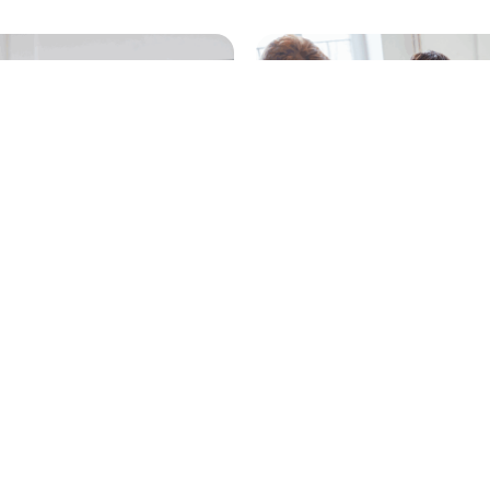
rs in Bielefeld
Aus dem Cockpit ins Team: Kompl
Entscheidungssituationen besser 
dem Decision Management Cockpi