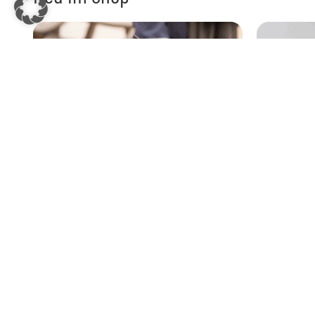
Microsoft Excel für Vielnutzer – komfortabel
B2 – Sprachku
filtern statt frustriert suchen
149,00
€