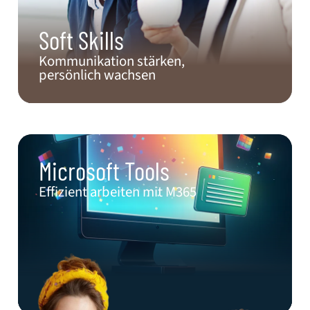
Soft Skills
Kommunikation stärken,
persönlich wachsen
Microsoft Tools​
Effizient arbeiten mit M365​