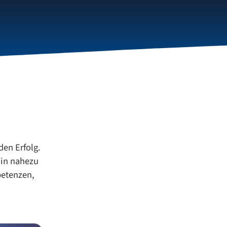
den Erfolg.
 in nahezu
petenzen,