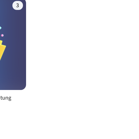
(3)
itung