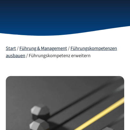
Start
/
Führung & Management
/
Führungskompetenzen
ausbauen
/ Führungskompetenz erweitern