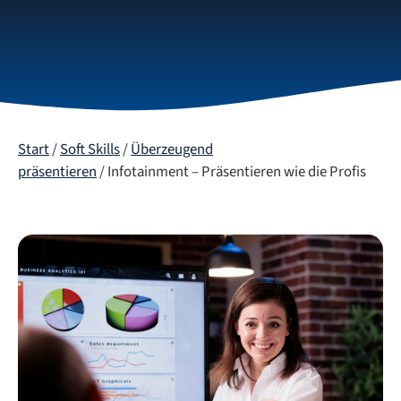
Start
/
Soft Skills
/
Überzeugend
präsentieren
/ Infotainment – Präsentieren wie die Profis