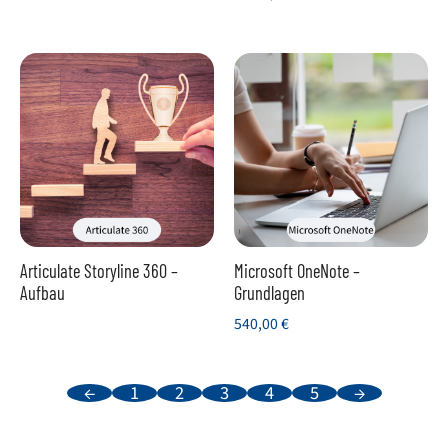
Articulate Storyline 360 –
Microsoft OneNote –
Aufbau
Grundlagen
540,00
€
←
1
2
3
4
5
→