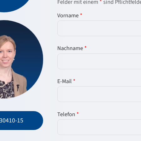
Felder mit einem
*
sind Pflichtfeld
Vorname
*
Nachname
*
E-Mail
*
Telefon
*
 30410-15