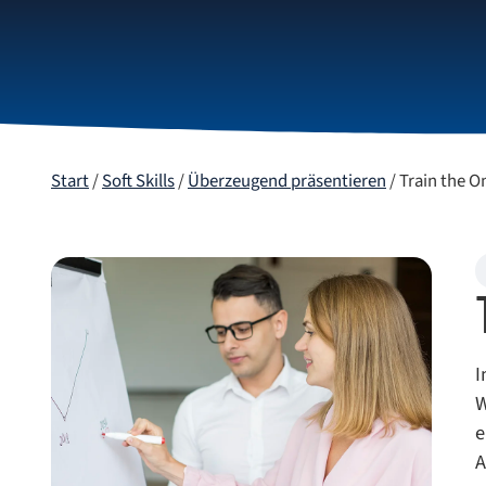
Themen
Lernforma
Start
/
Soft Skills
/
Überzeugend präsentieren
/ Train the O
I
W
e
A